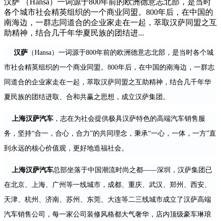
汉萨 （Hansa）一词源于800年前的欧洲德意志北部，是当时
各个城市社会精英组织的一个商业同盟。800年后，在中国的
南海边，一群志同道合的企业家走在一起，萃取汉萨同盟之互
助精神，结合几千年华夏民族的团结进...
汉萨
（Hansa）一词源于800年前的欧洲德意志北部，是当时各个城
市社会精英组织的一个商业同盟。800年后，在中国的南海边，一群志
同道合的企业家走在一起，萃取汉萨同盟之互助精神，结合几千年华
夏民族的团结进取、合和共赢之思想，成立汉萨集团。
上海汉萨汽车
，志在为社会提供极具汉萨特色的高端汽车销售服
务，坚持“合一，合心，合力”的共同理念，秉承“一心，一体，一方”直
到永远的核心价值观，更好地造福社会。
上海汉萨汽车
总部坐落于中国潮流时尚之都——深圳，汉萨集团已
在北京、上海、广州等一线城市，成都、重庆、武汉、郑州、西安、
天津、杭州、济南、苏州、东莞、大连等二三线城市成立了汉萨高端
汽车销售公司，每一家公司装修风格都大气奢华，店内顶级豪车琳琅